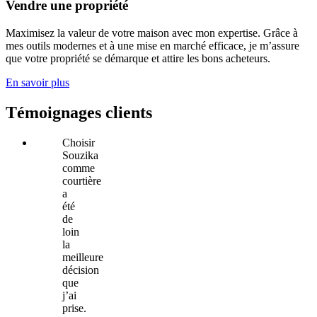
Vendre une propriété
Maximisez la valeur de votre maison avec mon expertise. Grâce à
mes outils modernes et à une mise en marché efficace, je m’assure
que votre propriété se démarque et attire les bons acheteurs.
En savoir plus
Témoignages clients
Choisir
Souzika
comme
courtière
a
été
de
loin
la
meilleure
décision
que
j’ai
prise.