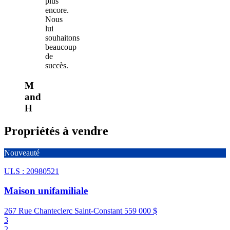
plus
encore.
Nous
lui
souhaitons
beaucoup
de
succès.
M
and
H
Propriétés à vendre
Nouveauté
ULS : 20980521
Maison unifamiliale
267 Rue Chanteclerc Saint-Constant
559 000 $
3
2