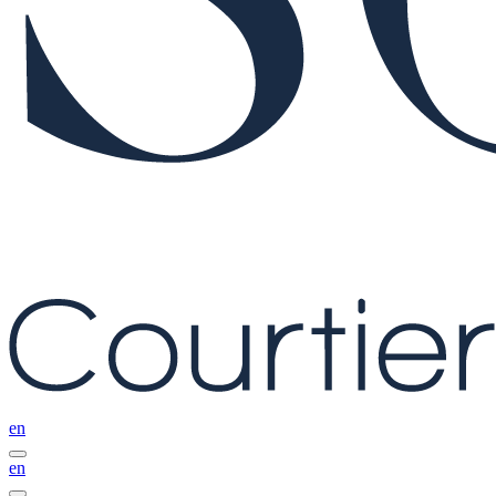
en
en