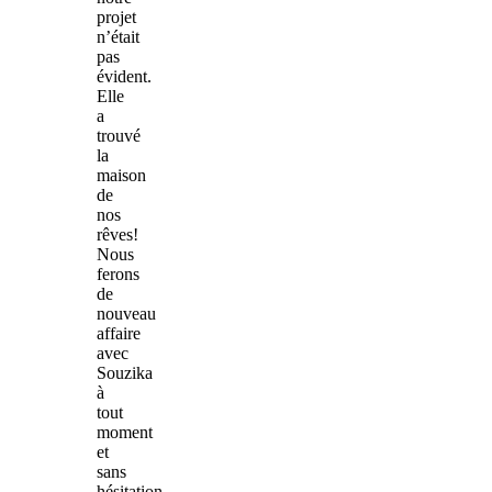
projet
n’était
pas
évident.
Elle
a
trouvé
la
maison
de
nos
rêves!
Nous
ferons
de
nouveau
affaire
avec
Souzika
à
tout
moment
et
sans
hésitation.