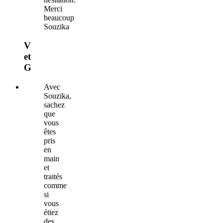
Merci
beaucoup
Souzika
V
et
G
Avec
Souzika,
sachez
que
vous
êtes
pris
en
main
et
traités
comme
si
vous
étiez
des