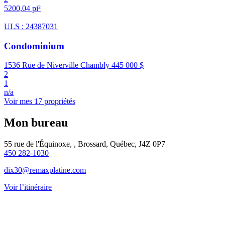
5200,04 pi²
ULS : 24387031
Condominium
1536 Rue de Niverville Chambly
445 000 $
2
1
n/a
Voir mes 17 propriétés
Mon bureau
55 rue de l'Équinoxe, , Brossard, Québec, J4Z 0P7
450 282-1030
dix30@remaxplatine.com
Voir l’itinéraire