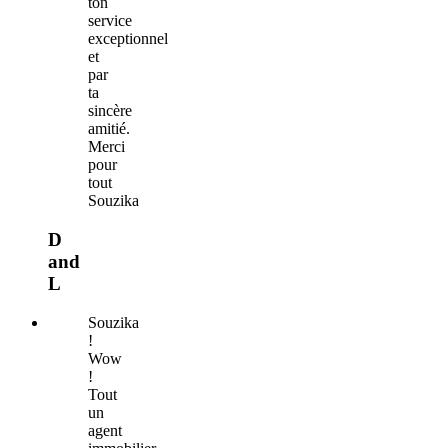
ton
service
exceptionnel
et
par
ta
sincère
amitié.
Merci
pour
tout
Souzika
D
and
L
Souzika
!
Wow
!
Tout
un
agent