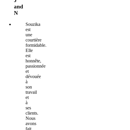
J
and
N
Souzika
est
une
courtière
formidable.
Elle
est
honnête,
passionnée
et
dévouée
à
son
travail
et
à
ses
clients.
Nous
avons
fait