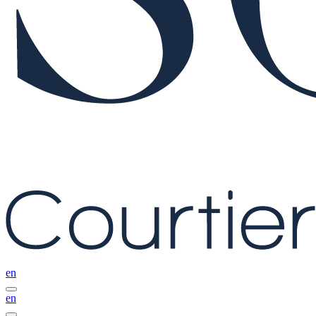
en
en