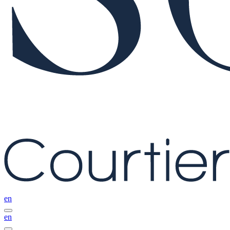
en
en