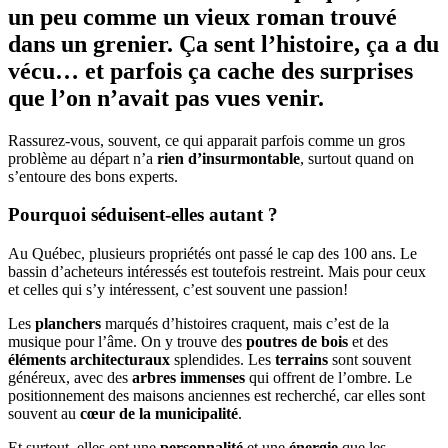
un peu comme un vieux roman trouvé
dans un grenier. Ça sent l’histoire, ça a du
vécu… et parfois ça cache des surprises
que l’on n’avait pas vues venir.
Rassurez-vous, souvent, ce qui apparait parfois comme un gros
problème au départ n’a
rien d’insurmontable
, surtout quand on
s’entoure des bons experts.
Pourquoi séduisent-elles autant ?
Au Québec, plusieurs propriétés ont passé le cap des 100 ans. Le
bassin d’acheteurs intéressés est toutefois restreint. Mais pour ceux
et celles qui s’y intéressent, c’est souvent une passion!
Les
planchers
marqués d’histoires craquent, mais c’est de la
musique pour l’âme. On y trouve des
poutres de bois
et des
éléments architecturaux
splendides. Les
terrains
sont souvent
généreux, avec des
arbres immenses
qui offrent de l’ombre. Le
positionnement des maisons anciennes est recherché, car elles sont
souvent au
cœur de la municipalité
.
Et surtout, elles ont une
personnalité
et une
énergie
que les