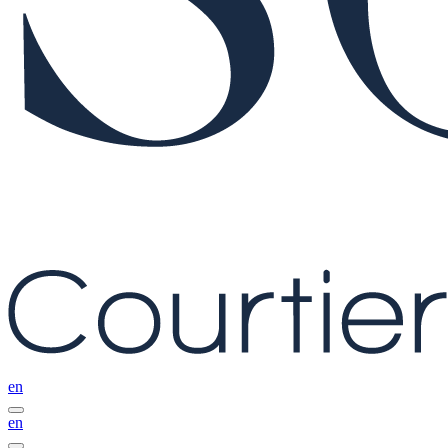
en
en